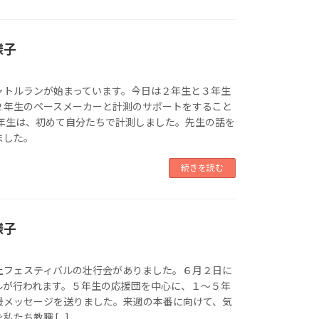
様子
ャトルランが始まっています。今日は２年生と３年生
２年生のペースメーカーと計測のサポートをすること
３年生は、初めて自分たちで計測しました。先生の話を
ました。
続きを読む
様子
上フェスティバルの壮行会がありました。６月２日に
ルが行われます。５年生の応援団を中心に、１～５年
援メッセージを送りました。来週の本番に向けて、気
たち教職 […]