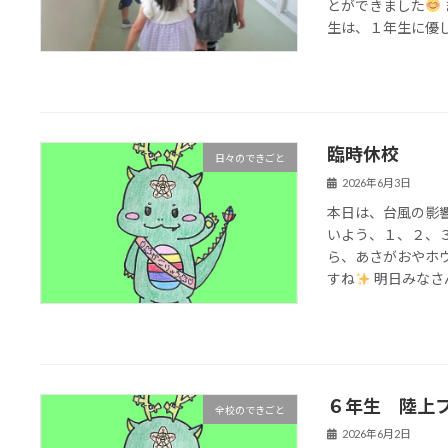
とができました
生は、１年生に優しく
臨時休校
日々のできごと
2026年6月3日
本日は、台風の影
いよう、１、２、
ら、あさがおやホ
すね
明日みなさん
６年生 陸上
全校のできごと
2026年6月2日