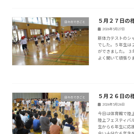
５月２７日の
日々のできごと
2026年5月27日
新体力テストのシ
でした。５年生は
ができました。 
よく聞いて頑張り
５月２６日の
日々のできごと
2026年5月26日
今日は体育館で陸
陸上フェスティバ
生から６年生に応
合い十分な６年生を私