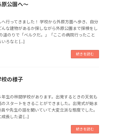
外原公園へ～
んへ行ってきました！ 学校から外原方面へ歩き、自分
どんな建物があるか探しながら外原公園まで探検をし
の道のりで「ベルクだ。」「ここの病院行ったこと
ろなと […]
続きを読む
学校の様子
５年生の林間学校があります。出発するときの天気も
高のスタートをきることができました。出発式が始ま
委員や先生の話を聞いていて大変立派な態度でした。
長した姿 […]
続きを読む