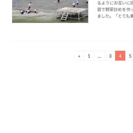
るようにお互いに
習で野菜炒めを作
ました。「とても美味
投
«
1
…
3
4
5
固
固
固
定
定
定
稿
ペ
ペ
ペ
の
ー
ー
ー
ジ
ジ
ジ
ペ
ー
ジ
送