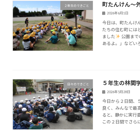
町たんけん～
２年生のできごと
2026年6月1日
今日は、町たんけ
たちの住む町には
ました
公園まで
あるよ。」などいろい
５年生の林間
日々のできごと
2026年5月28日
今日から２日間、
良く、みんなで最
ると、静かに実行
この２日間でさらに成