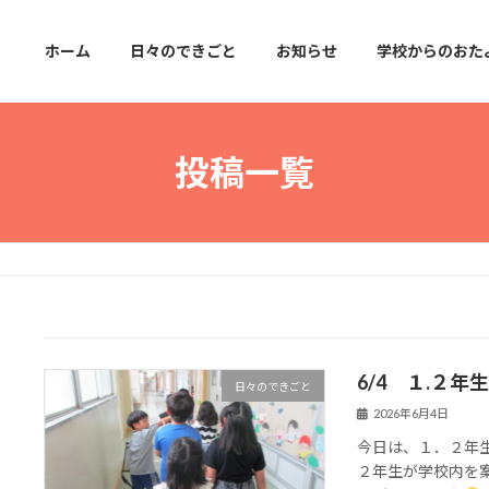
ホーム
日々のできごと
お知らせ
学校からのおた
投稿一覧
6/4 １.２
日々のできごと
2026年6月4日
今日は、１．２年
２年生が学校内を