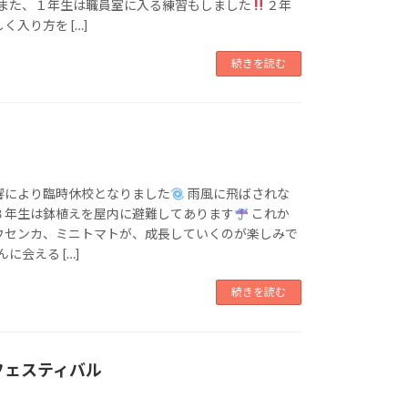
また、１年生は職員室に入る練習もしました
２年
入り方を […]
続きを読む
響により臨時休校となりました
雨風に飛ばされな
３年生は鉢植えを屋内に避難してあります
これか
ウセンカ、ミニトマトが、成長していくのが楽しみで
に会える […]
続きを読む
フェスティバル