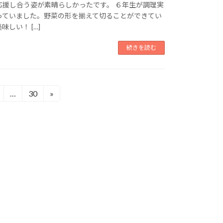
応援し合う姿が素晴らしかったです。 ６年生が調理実
っていました。野菜の形を揃えて切ることができてい
しい！ […]
続きを読む
…
30
»
固
固
定
定
ペ
ペ
ー
ー
ジ
ジ