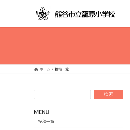
コ
ナ
ン
ビ
テ
ゲ
ン
ー
ツ
シ
へ
ョ
ス
ン
キ
に
ッ
移
プ
動
ホーム
投稿一覧
検索
MENU
投稿一覧