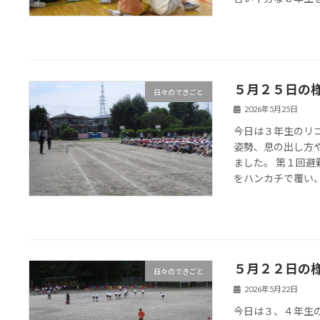
５月２５日の
日々のできごと
2026年5月25日
今日は３年生のリ
姿勢、息の出し方
ました。 第１回
をハンカチで覆い、黙
５月２２日の
日々のできごと
2026年5月22日
今日は３、４年生