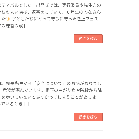
スティバルでした。出発式では、実行委員や先生方の
持ちのよい挨拶、返事をしていて、６年生のみなさん
した
子どもたちにとって待ちに待った陸上フェス
練習の成 […]
続きを読む
は、校長先生から「安全について」のお話がありまし
は、危険が潜んでいます。廊下の曲がり角や階段から降
側を歩いていないとぶつかってしまうことがありま
いるとき […]
続きを読む