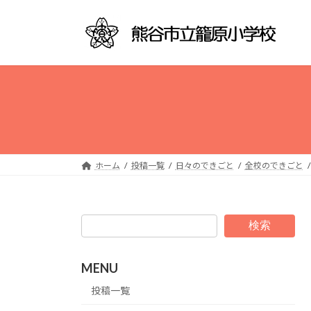
コ
ナ
ン
ビ
テ
ゲ
ン
ー
ツ
シ
へ
ョ
ス
ン
キ
に
ッ
移
プ
動
ホーム
投稿一覧
日々のできごと
全校のできごと
検索
MENU
投稿一覧