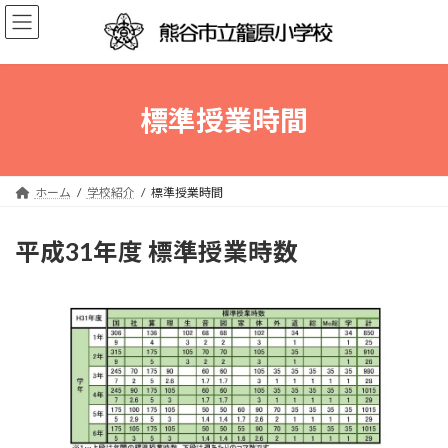
コ
ナ
ン
ビ
テ
ゲ
ン
ー
ツ
シ
へ
ョ
標準授業時間
ス
ン
キ
に
ッ
移
プ
動
ホーム
学校紹介
標準授業時間
平成31年度 標準授業時数