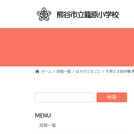
コ
ナ
ン
ビ
テ
ゲ
ン
ー
ツ
シ
へ
ョ
ス
ン
キ
に
ッ
移
プ
動
ホーム
投稿一覧
日々のできごと
５月１５日の様
検索
MENU
投稿一覧