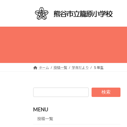
コ
ナ
ン
ビ
テ
ゲ
ン
ー
ツ
シ
へ
ョ
ス
ン
キ
に
ッ
移
プ
動
ホーム
投稿一覧
学年だより
５年生
検索
MENU
投稿一覧