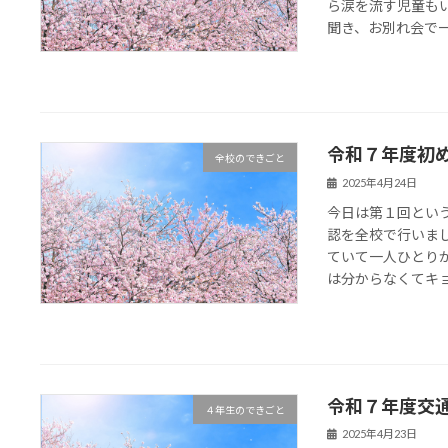
ら涙を流す児童も
聞き、お別れ会で一緒
令和７年度初
全校のできごと
2025年4月24日
今日は第１回とい
認を全校で行いま
ていて一人ひとり
は分からなくてキョロ
令和７年度交
４年生のできごと
2025年4月23日