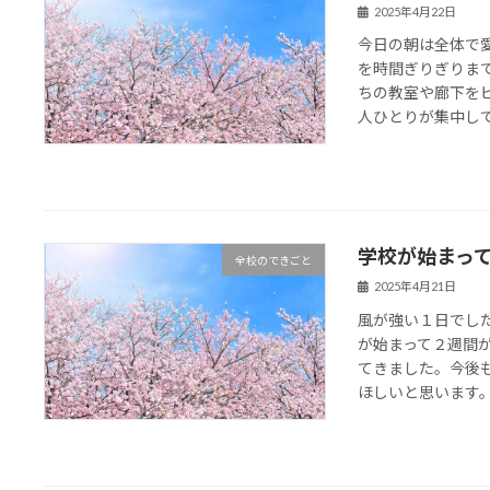
2025年4月22日
今日の朝は全体で
を時間ぎりぎりま
ちの教室や廊下を
人ひとりが集中して頑
学校が始まっ
全校のできごと
2025年4月21日
風が強い１日でし
が始まって２週間
てきました。今後
ほしいと思います