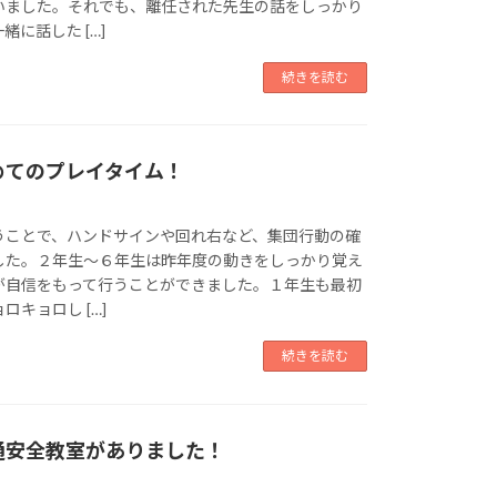
いました。それでも、離任された先生の話をしっかり
に話した […]
続きを読む
めてのプレイタイム！
うことで、ハンドサインや回れ右など、集団行動の確
した。２年生～６年生は昨年度の動きをしっかり覚え
が自信をもって行うことができました。１年生も最初
キョロし […]
続きを読む
通安全教室がありました！