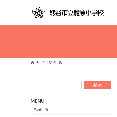
コ
ナ
ン
ビ
テ
ゲ
ン
ー
ツ
シ
へ
ョ
ス
ン
キ
に
ッ
移
プ
動
ホーム
投稿一覧
検索
MENU
投稿一覧