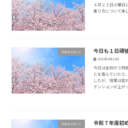
４月２２日火曜日
乗り方について楽
今日も１日頑
全校のできごと
2025年4月23日
今日は全校が３時
とを喜んでいたり
したが、授業は変
テンションが上がって
令和７年度初
全校のできごと