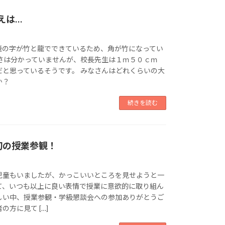
えは…
籠の字が竹と龍でできているため、角が竹になってい
きさは分かっていませんが、校長先生は１ｍ５０ｃｍ
だと思っているそうです。 みなさんはどれくらいの大
か？
続きを読む
初の授業参観！
児童もいましたが、かっこいいところを見せようと一
て、いつも以上に良い表情で授業に意欲的に取り組ん
しい中、授業参観・学級懇談会への参加ありがとうご
方に見て […]