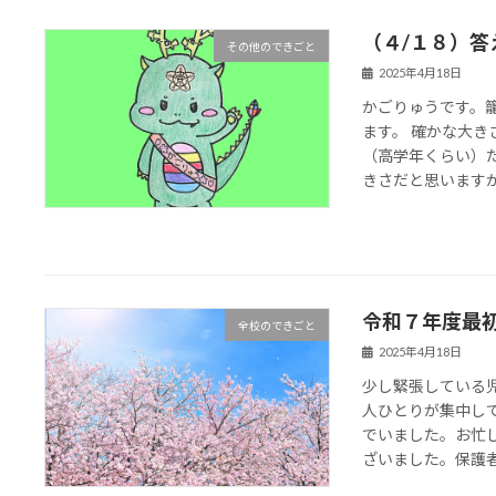
（４/１８）答
その他のできごと
2025年4月18日
かごりゅうです。
ます。 確かな大
（高学年くらい）
きさだと思います
令和７年度最
全校のできごと
2025年4月18日
少し緊張している
人ひとりが集中し
でいました。お忙
ざいました。保護者の