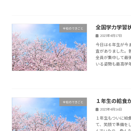
全国学力学習
全校のできごと
2025年4月17日
今日は６年生が今
査がありました。
全員が集中して最
いる姿勢も最高学年ら
１年生の給食
全校のできごと
2025年4月16日
１年生もついに給
て、笑顔で準備を
んでいたり、色ん