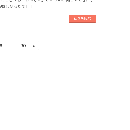
嬉しかったで […]
続きを読む
8
…
30
»
固
固
定
定
ペ
ペ
ー
ー
ジ
ジ