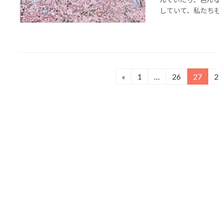
していて、私たちも
投
«
1
…
26
27
2
固
固
固
定
定
定
稿
ペ
ペ
ペ
の
ー
ー
ー
ジ
ジ
ジ
ペ
ー
ジ
送
り