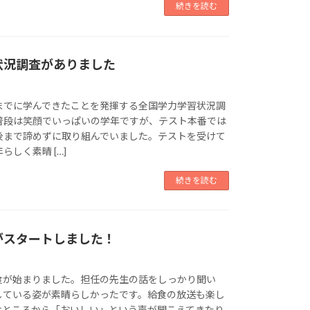
続きを読む
状況調査がありました
までに学んできたことを発揮する全国学力学習状況調
普段は笑顔でいっぱいの学年ですが、テスト本番では
後まで諦めずに取り組んでいました。テストを受けて
しく素晴 […]
続きを読む
がスタートしました！
食が始まりました。担任の先生の話をしっかり聞い
している姿が素晴らしかったです。給食の放送も楽し
なところから「おいしい」という声が聞こえてきたり