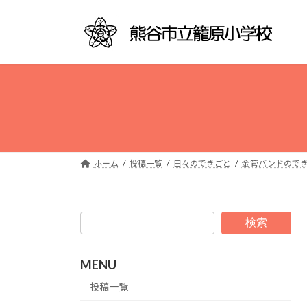
コ
ナ
ン
ビ
テ
ゲ
ン
ー
ツ
シ
へ
ョ
ス
ン
キ
に
ッ
移
プ
動
ホーム
投稿一覧
日々のできごと
金管バンドので
検索
MENU
投稿一覧